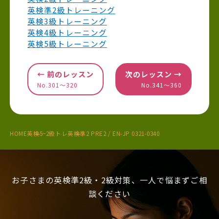
英検準2級トレーニング
英検3級トレーニング
英検4級トレーニング
英検5級トレーニング
← 前のレッスン
次のレッスン →
No.301〜320
No.341〜360
HOME
英検5~2級トレ
英検準2 PRE2 / EN-JP 0321-0340
お子さまの英検準2級・2級対策、一人で悩まずご相
談ください