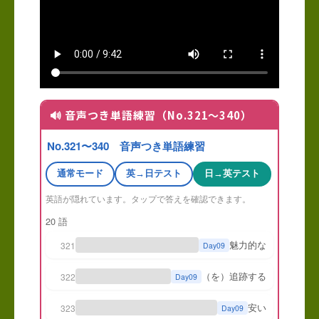
🔊 音声つき単語練習（No.321〜340）