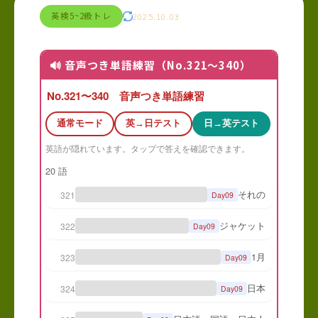
英検5~2級トレ
2025.10.03
🔊 音声つき単語練習（No.321〜340）