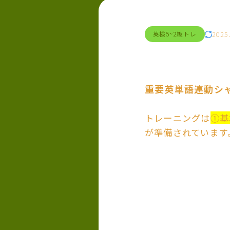
2025
英検5~2級トレ
重要英単語連動シ
トレーニングは
①基
が準備されています