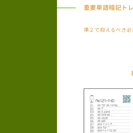
重要単語暗記ト
準２で抑えるべき必