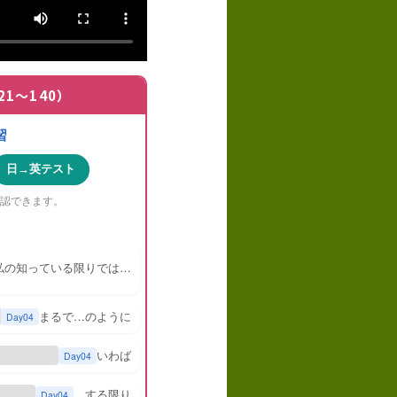
21〜140）