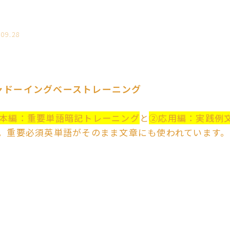
.09.28
ャドーイングベーストレーニング
本編：重要単語暗記トレーニング
と
②応用編：実践例
。重要必須英単語がそのまま文章にも使われています。