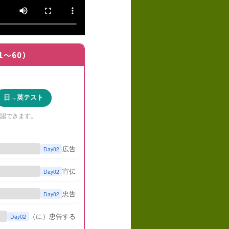
1〜60）