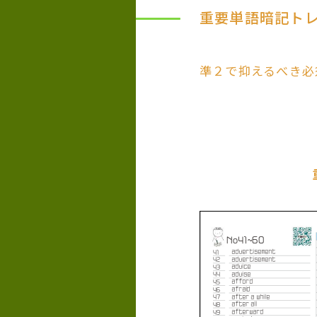
重要単語暗記ト
準２で抑えるべき必