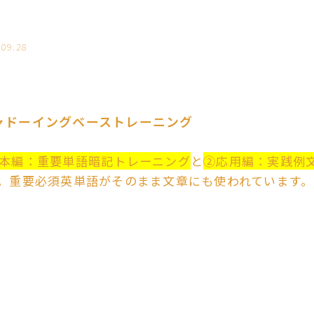
.09.28
ャドーイングベーストレーニング
本編：重要単語暗記トレーニング
と
②応用編：実践例
。重要必須英単語がそのまま文章にも使われています。