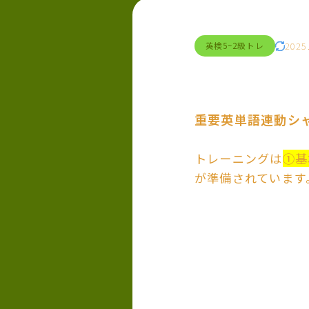
2025
英検5~2級トレ
重要英単語連動シ
トレーニングは
①基
が準備されています