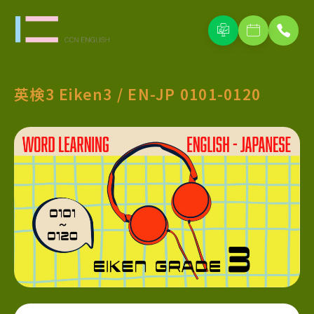
英検3 Eiken3 / EN-JP 0101-0120