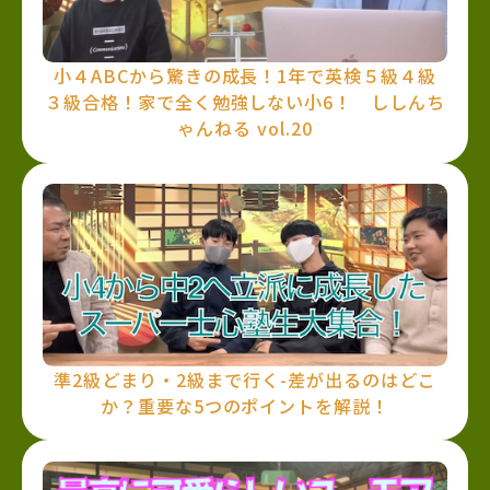
小４ABCから驚きの成長！1年で英検５級４級
３級合格！家で全く勉強しない小6！ ししんち
ゃんねる vol.20
準2級どまり・2級まで行く-差が出るのはどこ
か？重要な5つのポイントを解説！