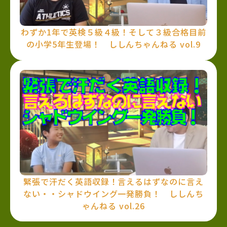
わずか1年で英検５級４級！そして３級合格目前
の小学5年生登場！ ししんちゃんねる vol.9
緊張で汗だく英語収録！言えるはずなのに言え
ない・・シャドウイング一発勝負！ ししんち
ゃんねる vol.26