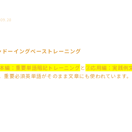
.09.28
ャドーイングベーストレーニング
本編：重要単語暗記トレーニング
と
②応用編：実践例
。重要必須英単語がそのまま文章にも使われています。