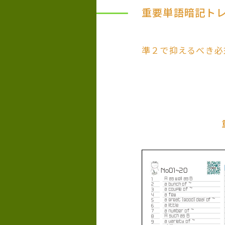
重要単語暗記ト
準２で抑えるべき必