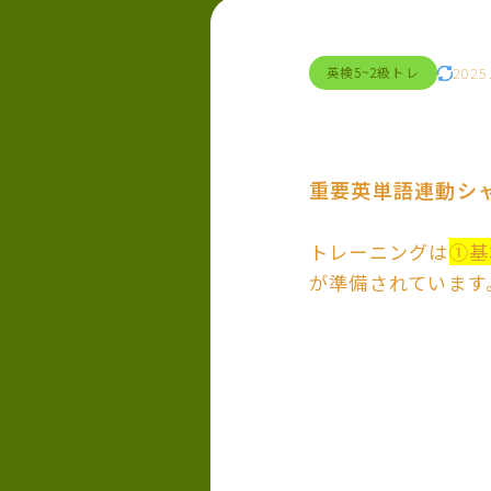
2025
英検5~2級トレ
重要英単語連動シ
トレーニングは
①基
が準備されています