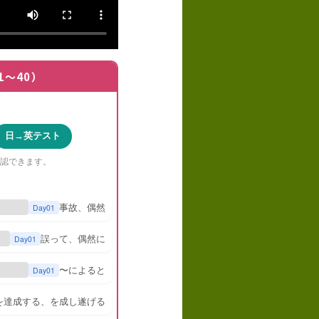
1〜40）