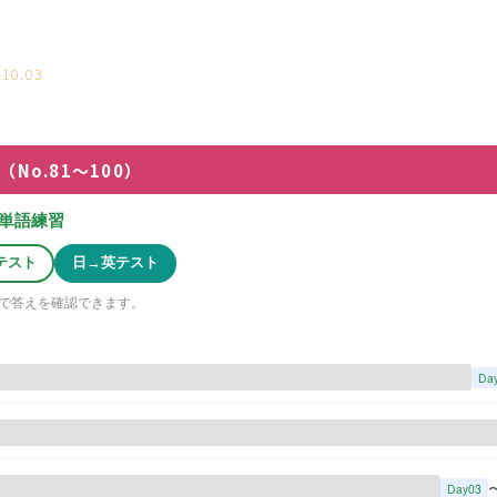
.10.03
（No.81〜100）