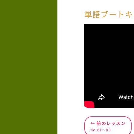
単語ブートキ
← 前のレッスン
No.61〜80