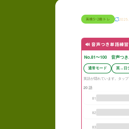
2025
英検5~2級トレ
🔊 音声つき単語練習