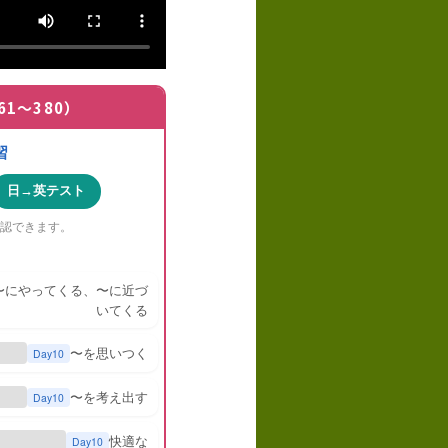
61〜380）