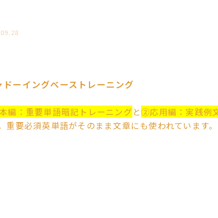
.09.28
ャドーイングベーストレーニング
本編：重要単語暗記トレーニング
と
②応用編：実践例
。重要必須英単語がそのまま文章にも使われています。