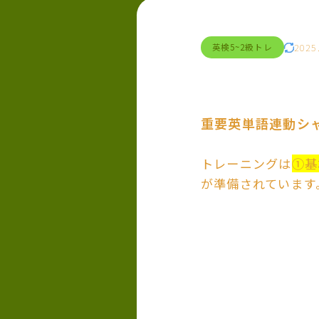
2025
英検5~2級トレ
重要英単語連動シ
トレーニングは
①基
が準備されています