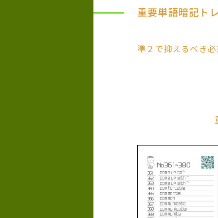
重要単語暗記ト
準２で抑えるべき必