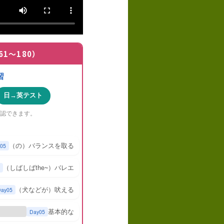
61〜180）