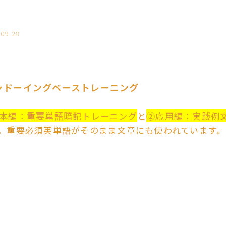
.09.28
ャドーイングベーストレーニング
本編：重要単語暗記トレーニング
と
②応用編：実践例
。重要必須英単語がそのまま文章にも使われています。