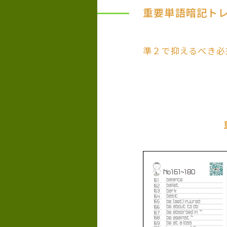
重要単語暗記ト
準２で抑えるべき必