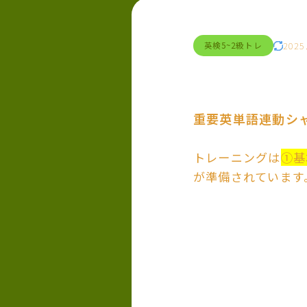
2025
英検5~2級トレ
重要英単語連動シ
トレーニングは
①基
が準備されています