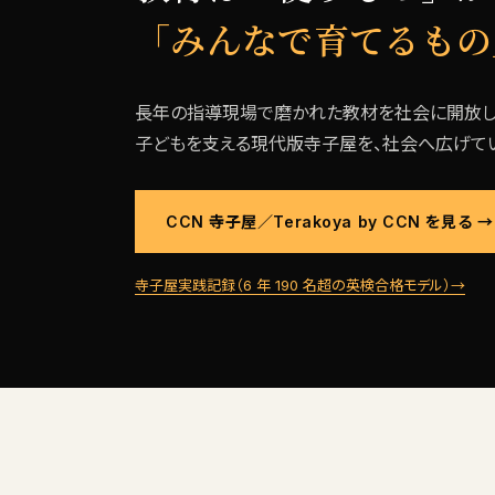
「みんなで育てるもの
長年の指導現場で磨かれた教材を社会に開放し
子どもを支える現代版寺子屋を、社会へ広げてい
CCN 寺子屋／Terakoya by CCN を見る →
寺子屋実践記録（6 年 190 名超の英検合格モデル）→