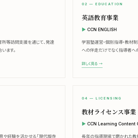
02 — EDUCATION
英語教育事業
CCN ENGLISH
育所等訪問支援を通じて、発達
学習塾運営・個別指導・教材
います。
への伴走だけでなく指導者へ
詳しく見る →
04 — LICENSING
教材ライセンス事業
CCN Learning Content
意や経験を活かせる「現代版寺
長年の指導現場で磨かれた教