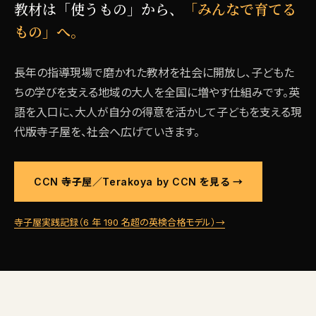
教材は「使うもの」から、
「みんなで育てる
もの」へ。
長年の指導現場で磨かれた教材を社会に開放し、子どもた
ちの学びを支える地域の大人を全国に増やす仕組みです。英
語を入口に、大人が自分の得意を活かして子どもを支える現
代版寺子屋を、社会へ広げていきます。
CCN 寺子屋／Terakoya by CCN を見る →
寺子屋実践記録（6 年 190 名超の英検合格モデル）→