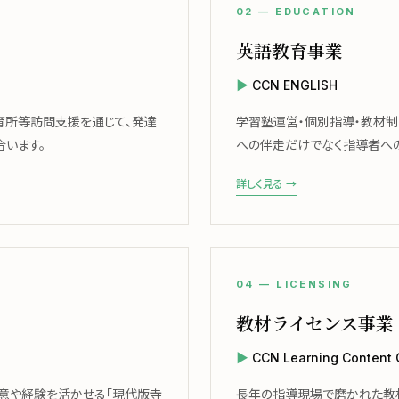
02 — EDUCATION
英語教育事業
CCN ENGLISH
育所等訪問支援を通じて、発達
学習塾運営・個別指導・教材
います。
への伴走だけでなく指導者へ
詳しく見る →
04 — LICENSING
教材ライセンス事業
CCN Learning Content
意や経験を活かせる「現代版寺
長年の指導現場で磨かれた教