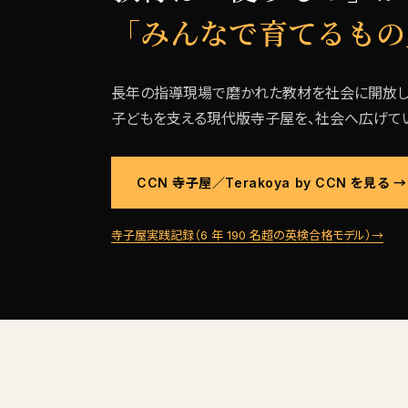
「みんなで育てるもの
長年の指導現場で磨かれた教材を社会に開放し
子どもを支える現代版寺子屋を、社会へ広げてい
CCN 寺子屋／Terakoya by CCN を見る →
寺子屋実践記録（6 年 190 名超の英検合格モデル）→