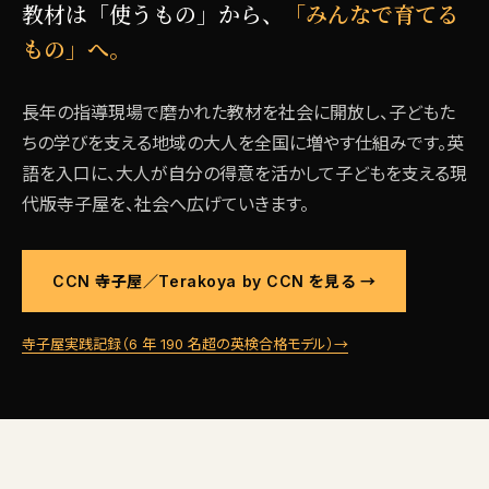
教材は「使うもの」から、
「みんなで育てる
もの」へ。
長年の指導現場で磨かれた教材を社会に開放し、子どもた
ちの学びを支える地域の大人を全国に増やす仕組みです。英
語を入口に、大人が自分の得意を活かして子どもを支える現
代版寺子屋を、社会へ広げていきます。
CCN 寺子屋／Terakoya by CCN を見る →
寺子屋実践記録（6 年 190 名超の英検合格モデル）→