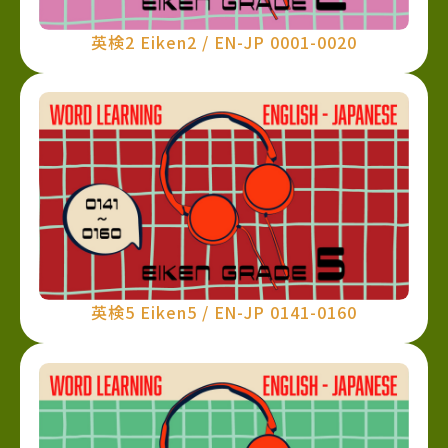
英検2 Eiken2 / EN-JP 0001-0020
英検5 Eiken5 / EN-JP 0141-0160