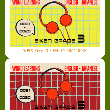
英検3 Eiken3 / EN-JP 0001-0020