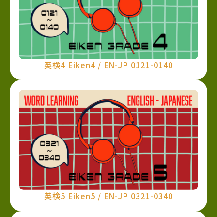
英検4 Eiken4 / EN-JP 0121-0140
英検5 Eiken5 / EN-JP 0321-0340