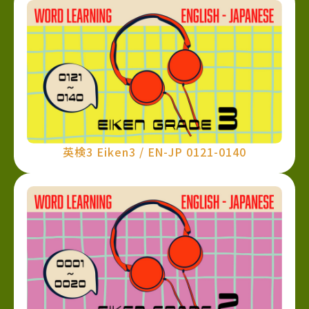
英検3 Eiken3 / EN-JP 0121-0140