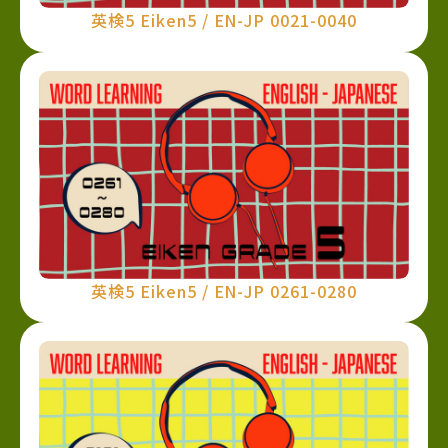
英検5 Eiken5 / EN-JP 0021-0040
英検5 Eiken5 / EN-JP 0261-0280