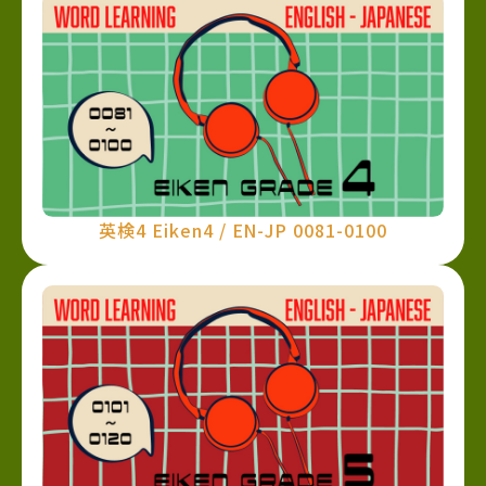
英検4 Eiken4 / EN-JP 0081-0100