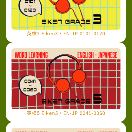
英検3 Eiken3 / EN-JP 0101-0120
英検5 Eiken5 / EN-JP 0041-0060