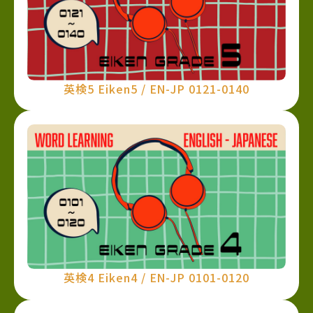
英検5 Eiken5 / EN-JP 0121-0140
英検4 Eiken4 / EN-JP 0101-0120