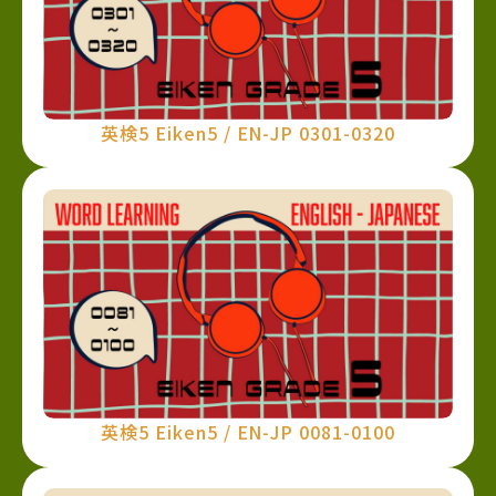
英検5 Eiken5 / EN-JP 0301-0320
英検5 Eiken5 / EN-JP 0081-0100