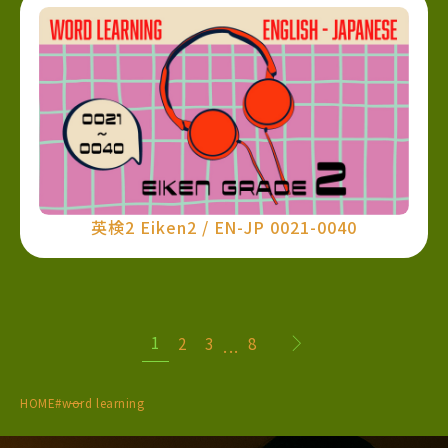
英検2 Eiken2 / EN-JP 0021-0040
1
2
3
8
...
HOME
#word learning