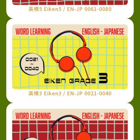
英検5 Eiken5 / EN-JP 0061-0080
英検3 Eiken3 / EN-JP 0021-0040