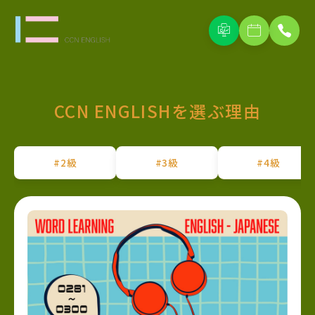
CCN ENGLISHを選ぶ理由
#2級
#3級
#4級