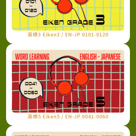
英検3 Eiken3 / EN-JP 0101-0120
英検5 Eiken5 / EN-JP 0041-0060