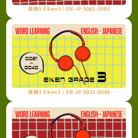
英検5 Eiken5 / EN-JP 0061-0080
英検3 Eiken3 / EN-JP 0021-0040