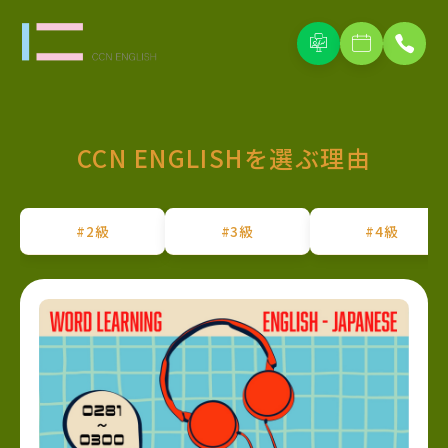
CCN ENGLISHを選ぶ理由
#2級
#3級
#4級