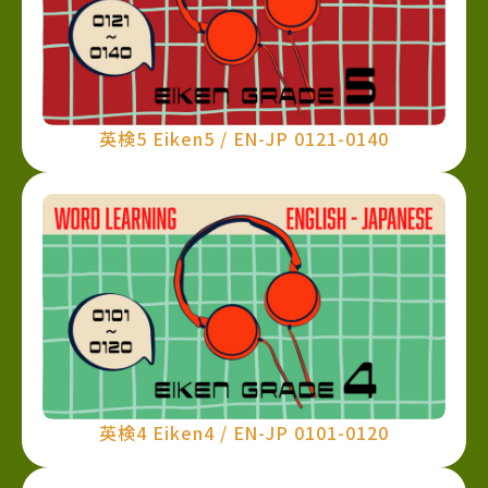
英検5 Eiken5 / EN-JP 0121-0140
英検4 Eiken4 / EN-JP 0101-0120