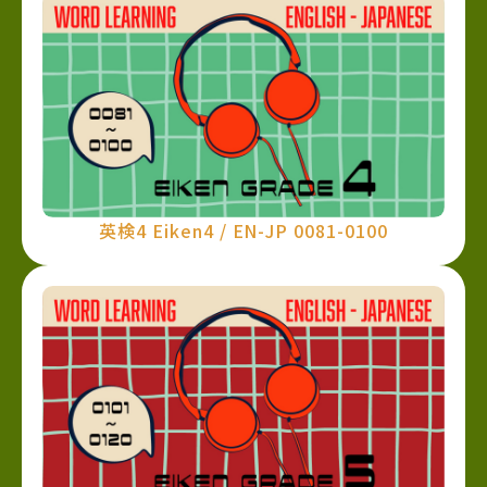
英検4 Eiken4 / EN-JP 0081-0100