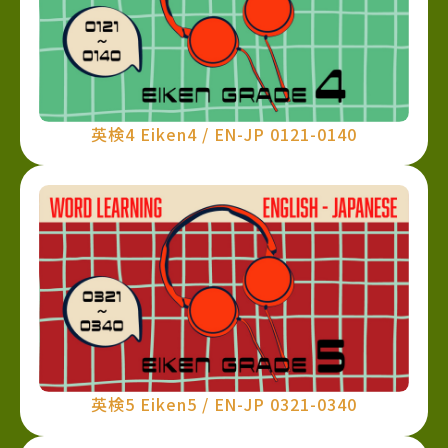
英検4 Eiken4 / EN-JP 0121-0140
英検5 Eiken5 / EN-JP 0321-0340