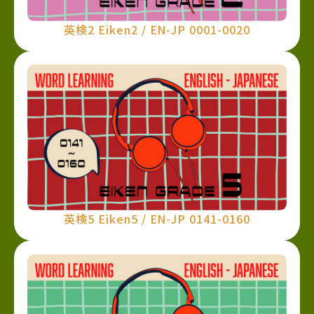
英検2 Eiken2 / EN-JP 0001-0020
英検5 Eiken5 / EN-JP 0141-0160