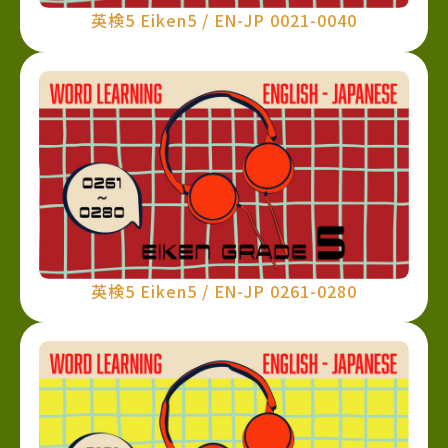
英検5 Eiken5 / EN-JP 0021-0040
英検5 Eiken5 / EN-JP 0261-0280