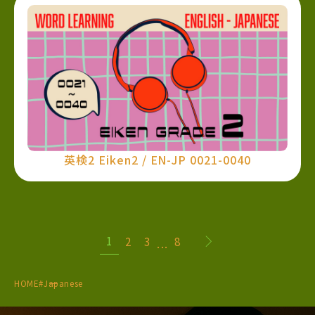
英検2 Eiken2 / EN-JP 0021-0040
1
2
3
8
...
HOME
#Japanese