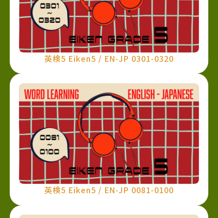
英検5 Eiken5 / EN-JP 0301-0320
英検5 Eiken5 / EN-JP 0081-0100