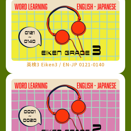
英検3 Eiken3 / EN-JP 0121-0140