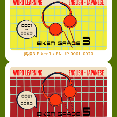
英検3 Eiken3 / EN-JP 0001-0020