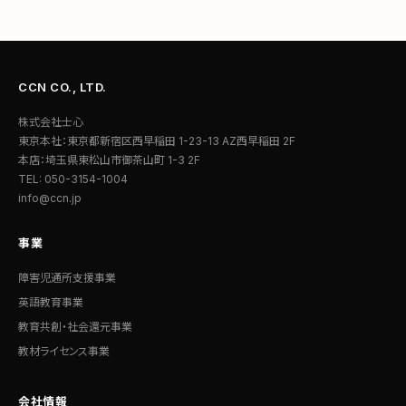
CCN CO., LTD.
株式会社士心
東京本社：東京都新宿区西早稲田 1-23-13 AZ西早稲田 2F
本店：埼玉県東松山市御茶山町 1-3 2F
TEL: 050-3154-1004
info@ccn.jp
事業
障害児通所支援事業
英語教育事業
教育共創・社会還元事業
教材ライセンス事業
会社情報