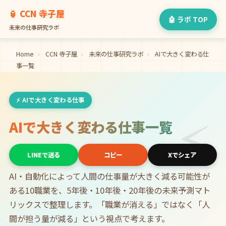
🏮 CCN 寺子屋
🤖 ラボ TOP
未来の仕事研究ラボ
Home
›
CCN 寺子屋
›
未来の仕事研究ラボ
›
AIで大きく変わる仕
事一覧
⚡ AIで大きく変わる仕事
⚡
AIで大きく変わる仕事一覧
LINEで送る
コピー
Xでシェア
AI・自動化によって人間の仕事量が大きく減る可能性が
ある10職業を、5年後・10年後・20年後の未来予測マト
リックスで整理します。「職業が消える」ではなく「人
間が担う量が減る」という視点で考えます。