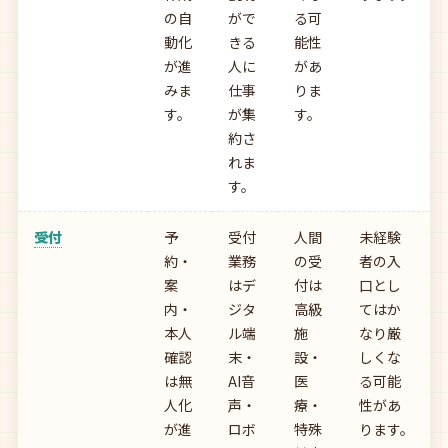
の自
がで
る可
動化
きる
能性
が進
人に
があ
みま
仕事
りま
す。
が集
す。
約さ
れま
す。
受付
予
受付
人間
未経験
約・
業務
の受
者の入
案
はデ
付は
口とし
内・
ジタ
高級
てはか
本人
ル端
施
なり厳
確認
末・
設・
しくな
は無
AI音
医
る可能
人化
声・
療・
性があ
が進
ロボ
特殊
ります。