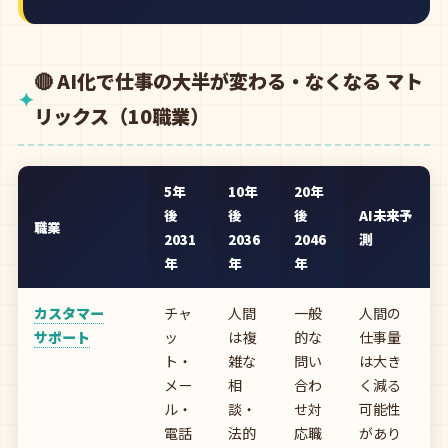
🔴 AI化で仕事の大半が変わる・なくなる マト
リックス（10職業）
5年
10年
20年
後
後
後
AI未来予
職業
2031
2036
2046
測
年
年
年
カスタマー
チャ
人間
一般
人間の
サポート
ッ
は複
的な
仕事量
ト・
雑な
問い
は大き
メー
相
合わ
く減る
ル・
談・
せ対
可能性
電話
法的
応職
があり