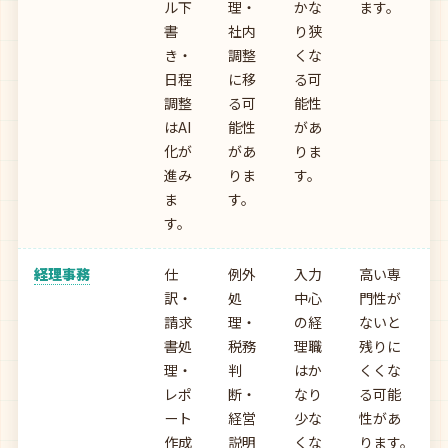
ル下
理・
かな
ます。
書
社内
り狭
き・
調整
くな
日程
に移
る可
調整
る可
能性
はAI
能性
があ
化が
があ
りま
進み
りま
す。
ま
す。
す。
経理事務
仕
例外
入力
高い専
訳・
処
中心
門性が
請求
理・
の経
ないと
書処
税務
理職
残りに
理・
判
はか
くくな
レポ
断・
なり
る可能
ート
経営
少な
性があ
作成
説明
くな
ります。