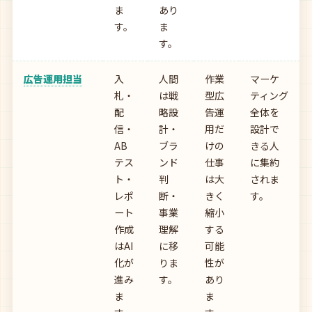
ま
あり
す。
ま
す。
広告運用担当
入
人間
作業
マーケ
札・
は戦
型広
ティング
配
略設
告運
全体を
信・
計・
用だ
設計で
AB
ブラ
けの
きる人
テス
ンド
仕事
に集約
ト・
判
は大
されま
レポ
断・
きく
す。
ート
事業
縮小
作成
理解
する
はAI
に移
可能
化が
りま
性が
進み
す。
あり
ま
ま