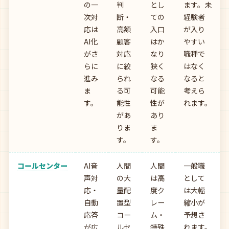
の一
判
とし
ます。未
次対
断・
ての
経験者
応は
高額
入口
が入り
AI化
顧客
はか
やすい
がさ
対応
なり
職種で
らに
に絞
狭く
はなく
進み
られ
なる
なると
ま
る可
可能
考えら
す。
能性
性が
れます。
があ
あり
りま
ま
す。
す。
コールセンター
AI音
人間
人間
一般職
声対
の大
は高
として
応・
量配
度ク
は大幅
自動
置型
レー
縮小が
応答
コー
ム・
予想さ
が広
ルセ
特殊
れます。