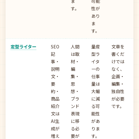
ま
可能
す。
性が
あり
ま
す。
定型ライター
SEO
人間
量産
文章を
記
は取
型ラ
書くだ
事・
材・
イタ
けでは
説明
編
ーの
なく、
文・
集・
仕事
企画・
要
思
量は
編集・
約・
想・
大幅
独自性
商品
ブラ
に減
が必要
紹介
ンド
る可
です。
文は
表現
能性
AI生
に移
があ
成が
る必
りま
増え
要が
す。