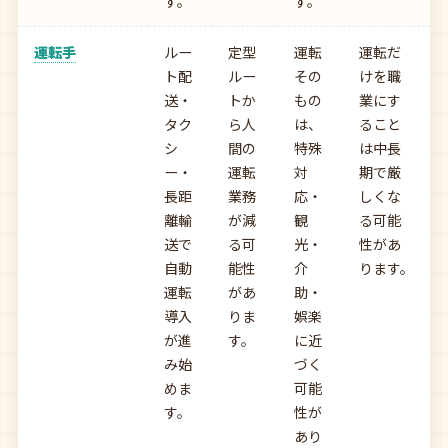
す。
す。
運転手
ルー
定型
運転
運転だ
ト配
ルー
その
けを職
送・
トか
もの
業にす
タク
ら人
は、
ること
シ
間の
特殊
は中長
ー・
運転
対
期で厳
長距
業務
応・
しくな
離輸
が減
観
る可能
送で
る可
光・
性があ
自動
能性
介
ります。
運転
があ
助・
導入
りま
娯楽
が進
す。
に近
み始
づく
めま
可能
す。
性が
あり