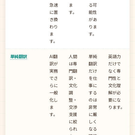
急速
ま
る可
に置
す。
能性
き換
があ
わり
りま
ま
す。
す。
単純翻訳
AI翻
人間
単純
英語力
訳が
は専
翻訳
だけで
実務
門翻
だけ
なく専
でさ
訳・
を仕
門性と
らに
文化
事に
文化理
一般
調
する
解が必
化し
整・
のは
要にな
ま
交渉
非常
ります。
す。
支援
に厳
に絞
しく
られ
なる