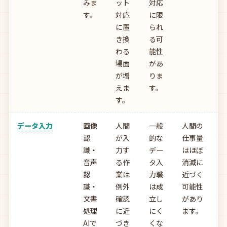
みま
ット
対応
す。
対応
に限
に置
られ
き換
る可
わる
能性
場面
があ
が増
りま
えま
す。
す。
データ入力
画像
人間
一般
人間の
認
が入
的な
仕事量
識・
力す
デー
はほぼ
音声
る作
タ入
消滅に
認
業は
力職
近づく
識・
例外
は成
可能性
文書
確認
立し
があり
処理
に近
にく
ます。
AIで
づき
くな