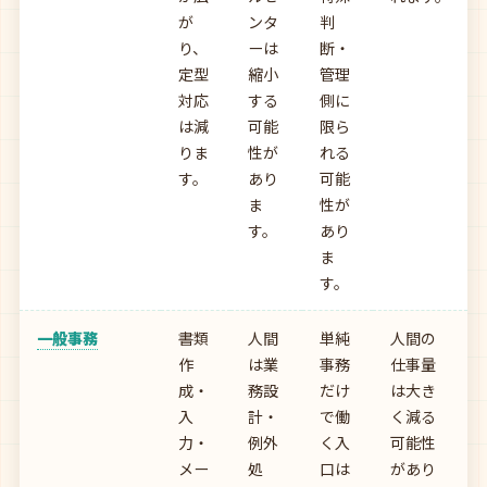
が
ンタ
判
り、
ーは
断・
定型
縮小
管理
対応
する
側に
は減
可能
限ら
りま
性が
れる
す。
あり
可能
ま
性が
す。
あり
ま
す。
一般事務
書類
人間
単純
人間の
作
は業
事務
仕事量
成・
務設
だけ
は大き
入
計・
で働
く減る
力・
例外
く入
可能性
メー
処
口は
があり