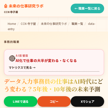
🤖 未来の仕事研究ラボ
← 職業一覧に戻る
CCN 寺子屋
Home
/
CCN 寺子屋
/
未来の仕事研究ラボ
/
職業一覧
/
data-
entry
事務的職業
🔴
AI影響度
AI化で仕事の大半が変わる・なくなる
マトリクスで見る →
データ入力事務員の仕事はAI時代にど
う変わる？5年後・10年後の未来予測
LINEで送る
コピー
Xでシェア