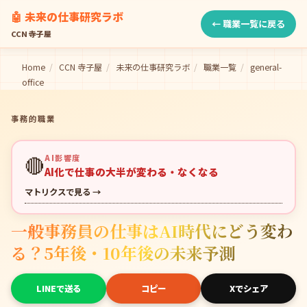
🤖 未来の仕事研究ラボ
← 職業一覧に戻る
CCN 寺子屋
Home
/
CCN 寺子屋
/
未来の仕事研究ラボ
/
職業一覧
/
general-
office
事務的職業
🔴
AI影響度
AI化で仕事の大半が変わる・なくなる
マトリクスで見る →
一般事務員の仕事はAI時代にどう変わ
る？5年後・10年後の未来予測
LINEで送る
コピー
Xでシェア