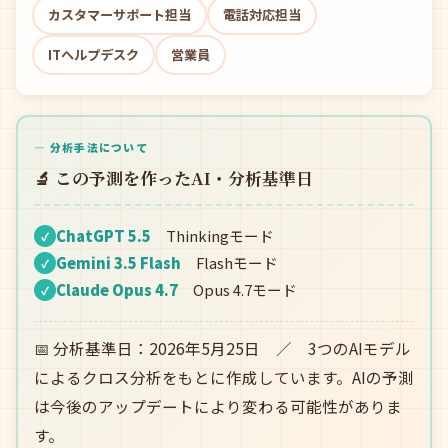
カスタマーサポート担当
電話対応担当
ITヘルプデスク
営業員
— 分析手法について
🔬 この予測を作ったAI・分析基準日
ChatGPT 5.5
Thinkingモード
✓
Gemini 3.5 Flash
Flashモード
✓
Claude Opus 4.7
Opus 4.7モード
✓
📅 分析基準日：2026年5月25日 ／ 3つのAIモデル
によるクロス分析をもとに作成しています。AIの予測
は今後のアップデートにより変わる可能性がありま
す。