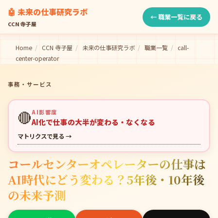
🤖 未来の仕事研究ラボ
← 職業一覧に戻る
CCN 寺子屋
Home
/
CCN 寺子屋
/
未来の仕事研究ラボ
/
職業一覧
/
call-
center-operator
事務・サービス
🔴
AI影響度
AI化で仕事の大半が変わる・なくなる
マトリクスで見る →
コールセンターオペレーターの仕事は
AI時代にどう変わる？5年後・10年後
の未来予測