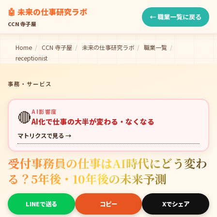
🤖 未来の仕事研究ラボ
← 職業一覧に戻る
CCN 寺子屋
Home
/
CCN 寺子屋
/
未来の仕事研究ラボ
/
職業一覧
/
receptionist
事務・サービス
🔴
AI影響度
AI化で仕事の大半が変わる・なくなる
マトリクスで見る →
受付事務員の仕事はAI時代にどう変わ
る？5年後・10年後の未来予測
LINEで送る
コピー
Xでシェア