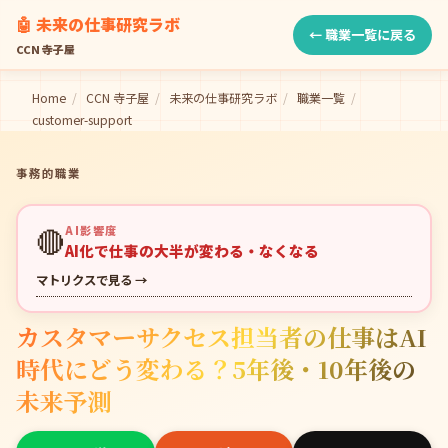
🤖 未来の仕事研究ラボ
← 職業一覧に戻る
CCN 寺子屋
Home
/
CCN 寺子屋
/
未来の仕事研究ラボ
/
職業一覧
/
customer-support
事務的職業
🔴
AI影響度
AI化で仕事の大半が変わる・なくなる
マトリクスで見る →
カスタマーサクセス担当者の仕事はAI
時代にどう変わる？5年後・10年後の
未来予測