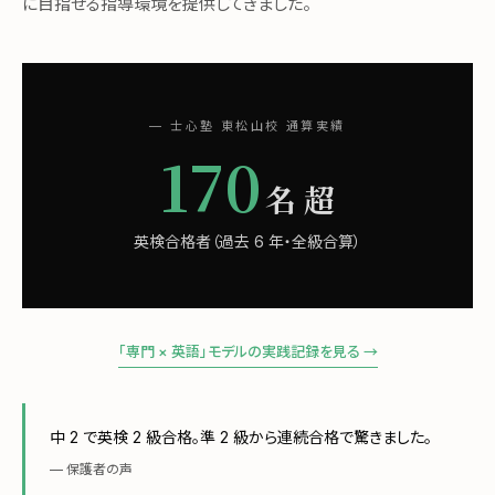
に目指せる指導環境を提供してきました。
— 士心塾 東松山校 通算実績
170
名 超
英検合格者（過去 6 年・全級合算）
「専門 × 英語」モデルの実践記録を見る →
中 2 で英検 2 級合格。準 2 級から連続合格で驚きました。
— 保護者の声