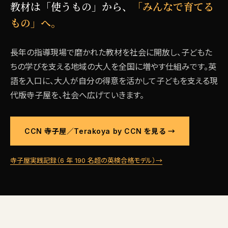
教材は「使うもの」から、
「みんなで育てる
もの」へ。
長年の指導現場で磨かれた教材を社会に開放し、子どもた
ちの学びを支える地域の大人を全国に増やす仕組みです。英
語を入口に、大人が自分の得意を活かして子どもを支える現
代版寺子屋を、社会へ広げていきます。
CCN 寺子屋／Terakoya by CCN を見る →
寺子屋実践記録（6 年 190 名超の英検合格モデル）→