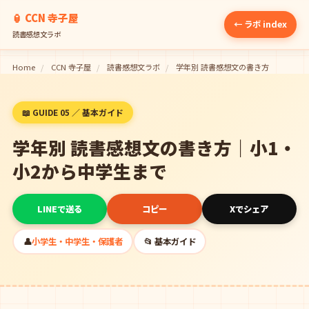
🏮 CCN 寺子屋
← ラボ index
読書感想文ラボ
Home
/
CCN 寺子屋
/
読書感想文ラボ
/
学年別 読書感想文の書き方
📖 GUIDE 05 ／ 基本ガイド
学年別 読書感想文の書き方｜小1・
小2から中学生まで
LINEで送る
コピー
Xでシェア
👤
小学生・中学生・保護者
📂 基本ガイド