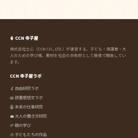
🏮 CCN 寺子屋
株式会社士心（CCN CO., LTD.）が運営する、子ども・保護者・大
人のための学び場。教材を社会の共有財として無償で開放してい
ます。
CCN 寺子屋ラボ
🔬 自由研究ラボ
📖 読書感想文ラボ
🤖 未来の仕事研究
💼 大人の働き方研究
🌱 親の学び
🎨 子どもたちの作品