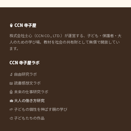
🏮 CCN 寺子屋
株式会社士心（CCN CO., LTD.）が運営する、子ども・保護者・大
人のための学び場。教材を社会の共有財として無償で開放してい
ます。
CCN 寺子屋ラボ
🔬 自由研究ラボ
📖 読書感想文ラボ
🤖 未来の仕事研究ラボ
💼 大人の働き方研究
🌱 子どもの個性を伸ばす親の学び
🎨 子どもたちの作品