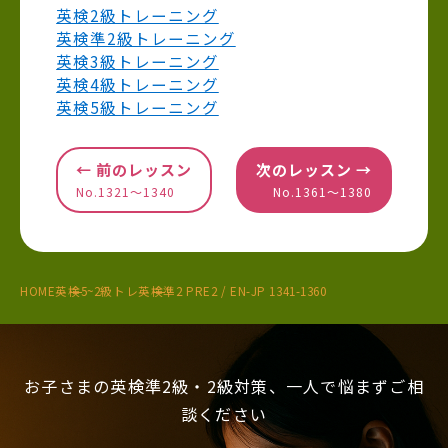
英検2級トレーニング
英検準2級トレーニング
英検3級トレーニング
英検4級トレーニング
英検5級トレーニング
← 前のレッスン
次のレッスン →
No.1321〜1340
No.1361〜1380
HOME
英検5~2級トレ
英検準2 PRE2 / EN-JP 1341-1360
お子さまの英検準2級・2級対策、一人で悩まずご相
談ください