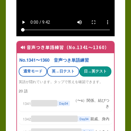
🔊 音声つき単語練習（No.1341〜1360）