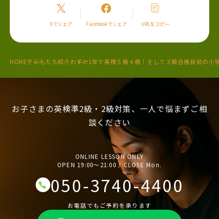
Xでシェア
Facebookでシェア
URLをコピー
HOME
子どもたち紹介
わずか1年で英検５級４級！そして３級合格目前の小学5
お子さまの英検準2級・2級対策、一人で悩まずご相
談ください
ONLINE LESSON ONLY
OPEN 19:00〜21:00 / CLOSE Mon.
050-3740-4400
お電話でもご予約を承ります