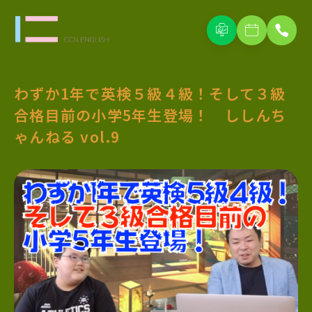
わずか1年で英検５級４級！そして３級
合格目前の小学5年生登場！ ししんち
ゃんねる vol.9