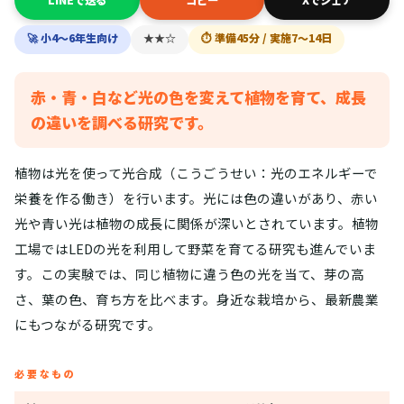
LINEで送る
コピー
Xでシェア
🚀 小4〜6年生向け
★★☆
⏱ 準備45分 / 実施7〜14日
赤・青・白など光の色を変えて植物を育て、成長
の違いを調べる研究です。
植物は光を使って光合成（こうごうせい：光のエネルギーで
栄養を作る働き）を行います。光には色の違いがあり、赤い
光や青い光は植物の成長に関係が深いとされています。植物
工場ではLEDの光を利用して野菜を育てる研究も進んでいま
す。この実験では、同じ植物に違う色の光を当て、芽の高
さ、葉の色、育ち方を比べます。身近な栽培から、最新農業
にもつながる研究です。
必要なもの