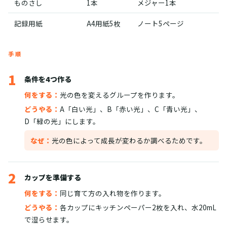
ものさし
1本
メジャー1本
記録用紙
A4用紙5枚
ノート5ページ
手順
1
条件を4つ作る
何をする：
光の色を変えるグループを作ります。
どうやる：
A「白い光」、B「赤い光」、C「青い光」、
D「緑の光」にします。
なぜ：
光の色によって成長が変わるか調べるためです。
2
カップを準備する
何をする：
同じ育て方の入れ物を作ります。
どうやる：
各カップにキッチンペーパー2枚を入れ、水20mL
で湿らせます。