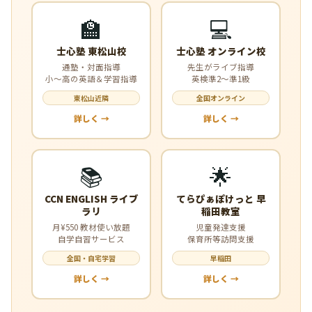
🏫
💻
士心塾 東松山校
士心塾 オンライン校
通塾・対面指導
先生がライブ指導
小〜高の英語＆学習指導
英検準2〜準1級
東松山近隣
全国オンライン
詳しく →
詳しく →
📚
🌟
CCN ENGLISH ライブ
てらぴぁぽけっと 早
ラリ
稲田教室
月¥550 教材使い放題
児童発達支援
自学自習サービス
保育所等訪問支援
全国・自宅学習
早稲田
詳しく →
詳しく →