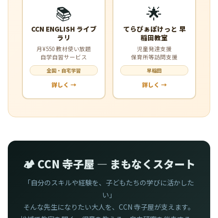
📚
🌟
CCN ENGLISH ライブ
てらぴぁぽけっと 早
ラリ
稲田教室
月¥550 教材使い放題
児童発達支援
自学自習サービス
保育所等訪問支援
全国・自宅学習
早稲田
詳しく →
詳しく →
🏕️ CCN 寺子屋 — まもなくスタート
「自分のスキルや経験を、子どもたちの学びに活かした
い」
そんな先生になりたい大人を、CCN 寺子屋が支えます。