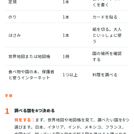
定規
1本
くを書く
のり
1本
カードを貼る
紙を切る。大人
はさみ
1本
といっしょに使
う
国の場所を確認
世界地図または地図帳
1冊
する
食べ物や国の本、保護者
1つ以上
料理を調べる
と使うインターネット
手順
1
調べる国を6つ決める
何をする：
まず、世界地図や地図帳を見て、調べたい国を6つ
選びます。日本、イタリア、インド、メキシコ、フランス、