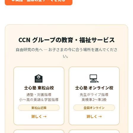
CCN グループの教育・福祉サービス
自由研究の先へ — お子さまの今に合う場所を選んでくださ
い。
🏫
💻
士心塾 東松山校
士心塾 オンライン校
通塾・対面指導
先生がライブ指導
小〜高の英語＆学習指導
英検準2〜準1級
東松山近隣
全国オンライン
詳しく →
詳しく →