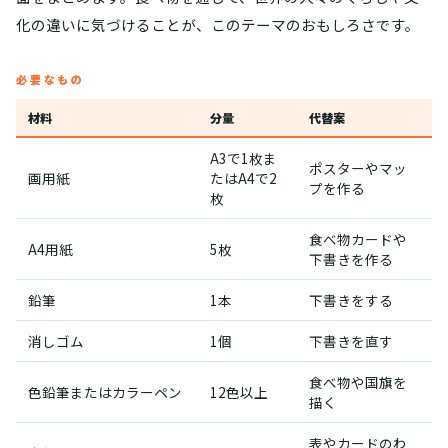
化の違いに気づけることが、このテーマのおもしろさです。
必要なもの
材料
分量
代替案
A3で1枚ま
ポスターやマッ
画用紙
たはA4で2
プを作る
枚
食べ物カードや
A4用紙
5枚
下書きを作る
鉛筆
1本
下書きをする
消しゴム
1個
下書きを直す
食べ物や国旗を
色鉛筆またはカラーペン
12色以上
描く
表やカードのわ