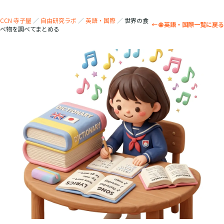
CCN 寺子屋
／
自由研究ラボ
／
英語・国際
／
世界の食
← 🌐 英語・国際一覧に戻る
べ物を調べてまとめる