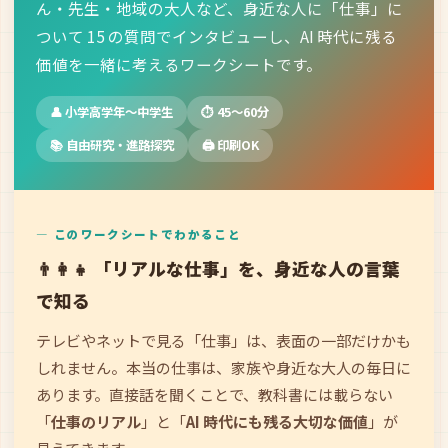
ん・先生・地域の大人など、身近な人に「仕事」に
ついて 15 の質問でインタビューし、AI 時代に残る
価値を一緒に考えるワークシートです。
👤 小学高学年〜中学生
⏱️ 45〜60分
📚 自由研究・進路探究
🖨️ 印刷OK
— このワークシートでわかること
👨‍👩‍👧 「リアルな仕事」を、身近な人の言葉
で知る
テレビやネットで見る「仕事」は、表面の一部だけかも
しれません。本当の仕事は、家族や身近な大人の毎日に
あります。直接話を聞くことで、教科書には載らない
「
仕事のリアル
」と「
AI 時代にも残る大切な価値
」が