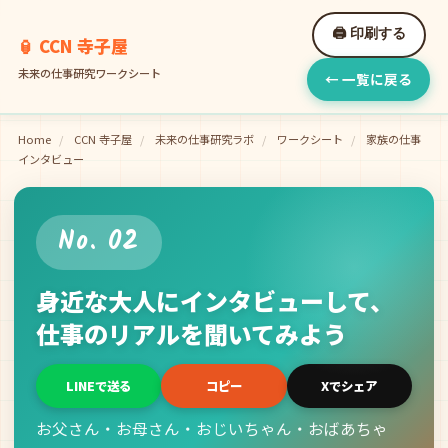
🖨️ 印刷する
🏮 CCN 寺子屋
未来の仕事研究ワークシート
← 一覧に戻る
Home
/
CCN 寺子屋
/
未来の仕事研究ラボ
/
ワークシート
/
家族の仕事
インタビュー
No. 02
身近な大人にインタビューして、
仕事のリアルを聞いてみよう
LINEで送る
コピー
Xでシェア
お父さん・お母さん・おじいちゃん・おばあちゃ