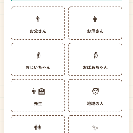
👨
👩
お父さん
お母さん
👴
👵
おじいちゃん
おばあちゃん
👨‍🏫
🧑
先生
地域の人
👫
✨