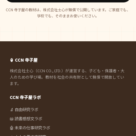
CCN 寺子屋の教材は、株式会社士心が無償で公開しています。ご家庭でも、
学校でも、そのままお使いください。
🏮 CCN 寺子屋
株式会社士心（CCN CO., LTD.）が運営する、子ども・保護者・大
人のための学び場。教材を社会の共有財として無償で開放してい
ます。
CCN 寺子屋ラボ
🔬 自由研究ラボ
📖 読書感想文ラボ
🤖 未来の仕事研究ラボ