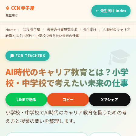
🏮 CCN 寺子屋
← 先生向け index
先生向け
Home
/
CCN 寺子屋
/
未来の仕事研究ラボ
/
先生向け
/
AI時代のキャリア
教育とは？小学校・中学校で考えたい未来の仕事
🎓
🎓 FOR TEACHERS
AI時代のキャリア教育とは？小学
校・中学校で考えたい未来の仕事
LINEで送る
コピー
Xでシェア
小学校・中学校でAI時代のキャリア教育を扱うための考
え方と授業の問いを整理します。