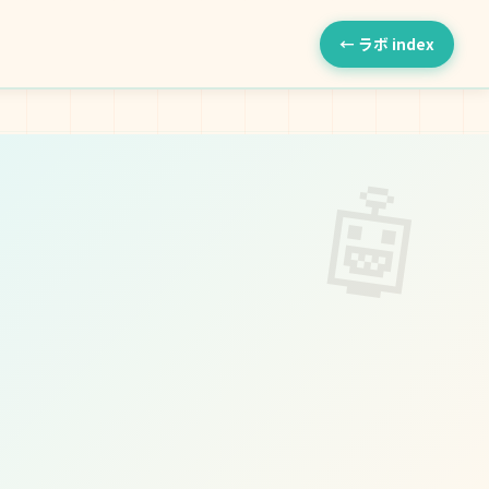
← ラボ index
🤖