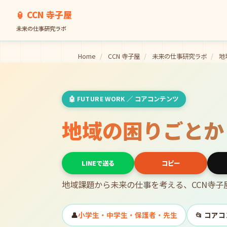
🏮 CCN 寺子屋
未来の仕事研究ラボ
Home
/
CCN 寺子屋
/
未来の仕事研究ラボ
/
地
🤖 FUTURE WORK ／ コアコンテンツ
地域の困りごとか
LINEで送る
コピー
地域課題から未来の仕事を考える、CCN寺
👤
小学生・中学生・保護者・先生
📂 コア