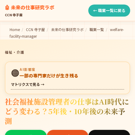
🤖 未来の仕事研究ラボ
← 職業一覧に戻る
CCN 寺子屋
Home
/
CCN 寺子屋
/
未来の仕事研究ラボ
/
職業一覧
/
welfare-
facility-manager
福祉・介護
🟠
AI影響度
一部の専門家だけが生き残る
マトリクスで見る →
社会福祉施設管理者の仕事はAI時代に
どう変わる？5年後・10年後の未来予
測