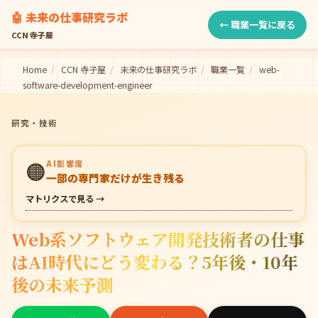
🤖 未来の仕事研究ラボ
← 職業一覧に戻る
CCN 寺子屋
Home
/
CCN 寺子屋
/
未来の仕事研究ラボ
/
職業一覧
/
web-
software-development-engineer
研究・技術
🟠
AI影響度
一部の専門家だけが生き残る
マトリクスで見る →
Web系ソフトウェア開発技術者の仕事
はAI時代にどう変わる？5年後・10年
後の未来予測