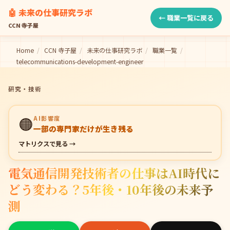
🤖 未来の仕事研究ラボ
← 職業一覧に戻る
CCN 寺子屋
Home
/
CCN 寺子屋
/
未来の仕事研究ラボ
/
職業一覧
/
telecommunications-development-engineer
研究・技術
🟠
AI影響度
一部の専門家だけが生き残る
マトリクスで見る →
電気通信開発技術者の仕事はAI時代に
どう変わる？5年後・10年後の未来予
測