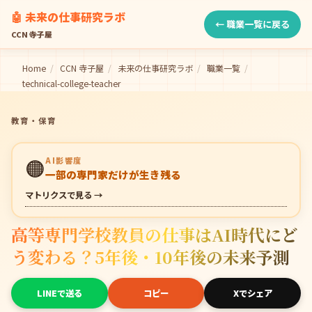
🤖 未来の仕事研究ラボ
← 職業一覧に戻る
CCN 寺子屋
Home
/
CCN 寺子屋
/
未来の仕事研究ラボ
/
職業一覧
/
technical-college-teacher
教育・保育
🟠
AI影響度
一部の専門家だけが生き残る
マトリクスで見る →
高等専門学校教員の仕事はAI時代にど
う変わる？5年後・10年後の未来予測
LINEで送る
コピー
Xでシェア