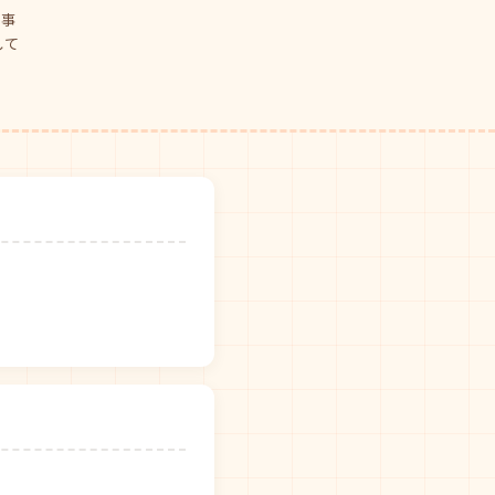
仕事
して