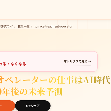
事研究ラボ
/
職業一覧
/
surface-treatment-operator
マトリクスで見る →
変わる・なくなる
オペレーターの仕事はAI時
0年後の未来予測
ー
Xでシェア