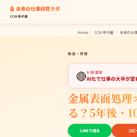
🤖 未来の仕事研究ラボ
CCN 寺子屋
Home
/
CCN 寺子屋
/
未来の仕
製造・修理
🔴
AI影響度
AI化で仕事の大半が
金属表面処理
る？5年後・1
LINEで送る
コピ