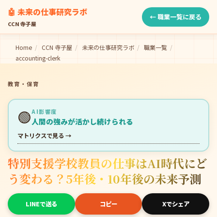
🤖 未来の仕事研究ラボ
← 職業一覧に戻る
CCN 寺子屋
Home
/
CCN 寺子屋
/
未来の仕事研究ラボ
/
職業一覧
/
accounting-clerk
教育・保育
🟢
AI影響度
人間の強みが活かし続けられる
マトリクスで見る →
特別支援学校教員の仕事はAI時代にど
う変わる？5年後・10年後の未来予測
LINEで送る
コピー
Xでシェア