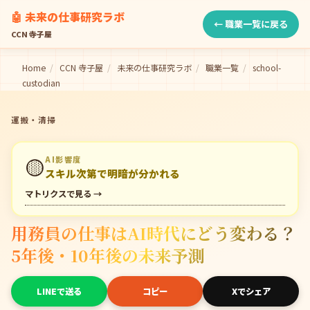
🤖 未来の仕事研究ラボ
← 職業一覧に戻る
CCN 寺子屋
Home
/
CCN 寺子屋
/
未来の仕事研究ラボ
/
職業一覧
/
school-
custodian
運搬・清掃
🟡
AI影響度
スキル次第で明暗が分かれる
マトリクスで見る →
用務員の仕事はAI時代にどう変わる？
5年後・10年後の未来予測
LINEで送る
コピー
Xでシェア