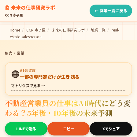
🤖 未来の仕事研究ラボ
← 職業一覧に戻る
CCN 寺子屋
Home
/
CCN 寺子屋
/
未来の仕事研究ラボ
/
職業一覧
/
real-
estate-salesperson
販売・営業
🟠
AI影響度
一部の専門家だけが生き残る
マトリクスで見る →
不動産営業員の仕事はAI時代にどう変
わる？5年後・10年後の未来予測
LINEで送る
コピー
Xでシェア