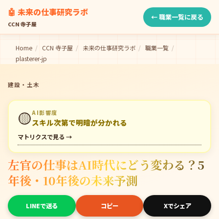
🤖 未来の仕事研究ラボ
← 職業一覧に戻る
CCN 寺子屋
Home
/
CCN 寺子屋
/
未来の仕事研究ラボ
/
職業一覧
/
plasterer-jp
建設・土木
🟡
AI影響度
スキル次第で明暗が分かれる
マトリクスで見る →
左官の仕事はAI時代にどう変わる？5
年後・10年後の未来予測
LINEで送る
コピー
Xでシェア