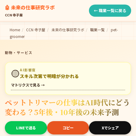
🤖 未来の仕事研究ラボ
← 職業一覧に戻る
CCN 寺子屋
Home
/
CCN 寺子屋
/
未来の仕事研究ラボ
/
職業一覧
/
pet-
groomer
動物・サービス
🟡
AI影響度
スキル次第で明暗が分かれる
マトリクスで見る →
ペットトリマーの仕事はAI時代にどう
変わる？5年後・10年後の未来予測
LINEで送る
コピー
Xでシェア