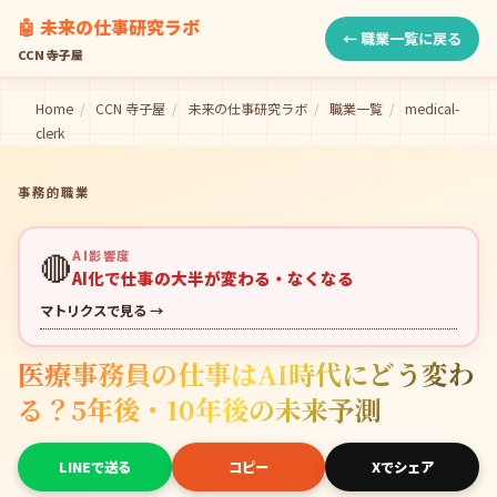
🤖 未来の仕事研究ラボ
← 職業一覧に戻る
CCN 寺子屋
Home
/
CCN 寺子屋
/
未来の仕事研究ラボ
/
職業一覧
/
medical-
clerk
事務的職業
🔴
AI影響度
AI化で仕事の大半が変わる・なくなる
マトリクスで見る →
医療事務員の仕事はAI時代にどう変わ
る？5年後・10年後の未来予測
LINEで送る
コピー
Xでシェア