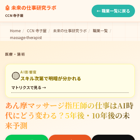
🤖 未来の仕事研究ラボ
← 職業一覧に戻る
CCN 寺子屋
Home
/
CCN 寺子屋
/
未来の仕事研究ラボ
/
職業一覧
/
massage-therapist
医療・施術
🟡
AI影響度
スキル次第で明暗が分かれる
マトリクスで見る →
あん摩マッサージ指圧師の仕事はAI時
代にどう変わる？5年後・10年後の未
来予測