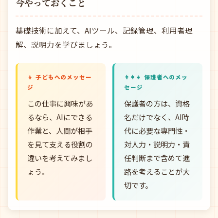
今やっておくこと
基礎技術に加えて、AIツール、記録管理、利用者理
解、説明力を学びましょう。
👦 子どもへのメッセー
👨‍👩‍👧 保護者へのメッ
ジ
セージ
この仕事に興味があ
保護者の方は、資格
るなら、AIにできる
名だけでなく、AI時
作業と、人間が相手
代に必要な専門性・
を見て支える役割の
対人力・説明力・責
違いを考えてみまし
任判断まで含めて進
ょう。
路を考えることが大
切です。