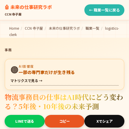
🤖 未来の仕事研究ラボ
← 職業一覧に戻る
CCN 寺子屋
Home
/
CCN 寺子屋
/
未来の仕事研究ラボ
/
職業一覧
/
logistics-
clerk
事務
🟠
AI影響度
一部の専門家だけが生き残る
マトリクスで見る →
物流事務員の仕事はAI時代にどう変わ
る？5年後・10年後の未来予測
LINEで送る
コピー
Xでシェア