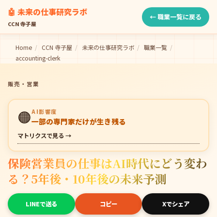
🤖 未来の仕事研究ラボ
← 職業一覧に戻る
CCN 寺子屋
Home
/
CCN 寺子屋
/
未来の仕事研究ラボ
/
職業一覧
/
accounting-clerk
販売・営業
🟠
AI影響度
一部の専門家だけが生き残る
マトリクスで見る →
保険営業員の仕事はAI時代にどう変わ
る？5年後・10年後の未来予測
LINEで送る
コピー
Xでシェア