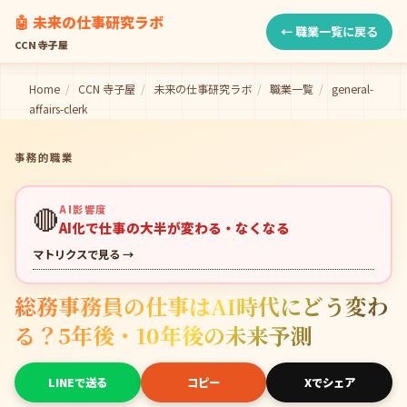
🤖 未来の仕事研究ラボ
← 職業一覧に戻る
CCN 寺子屋
Home
/
CCN 寺子屋
/
未来の仕事研究ラボ
/
職業一覧
/
general-
affairs-clerk
事務的職業
🔴
AI影響度
AI化で仕事の大半が変わる・なくなる
マトリクスで見る →
総務事務員の仕事はAI時代にどう変わ
る？5年後・10年後の未来予測
LINEで送る
コピー
Xでシェア