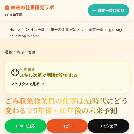
🤖 未来の仕事研究ラボ
← 職業一覧に戻る
CCN 寺子屋
Home
/
CCN 寺子屋
/
未来の仕事研究ラボ
/
職業一覧
/
garbage-
collection-worker
運搬・清掃・包装
🟡
AI影響度
スキル次第で明暗が分かれる
マトリクスで見る →
ごみ収集作業員の仕事はAI時代にどう
変わる？5年後・10年後の未来予測
LINEで送る
コピー
Xでシェア